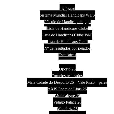
Handicaps
my.fpg.pt
Sistema Mundial Handicaps WHS
Cálculo de Handicap de jogo
Lista de Handicaps Clube
Lista de Handicaps Clube P&P
Lista de Handicaps Geral
Nº de resultados por jogador
Estatísticas
Torneios
Oporto 26
Torneios realizados
Maia Cidade do Desporto 26 – Vale Pisão – pares
AXIS Ponte de Lima 26
Montealegre 26
Vidago Palace 26
Mondariz 26