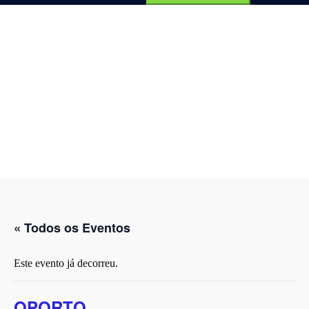
por:
« Todos os Eventos
Este evento já decorreu.
OPORTO