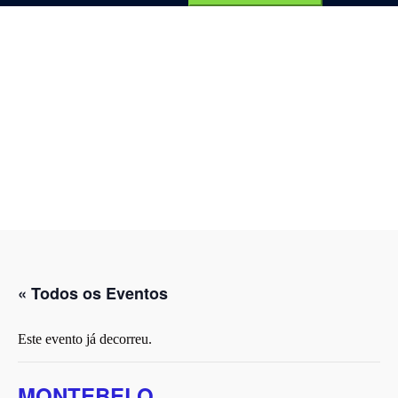
por:
« Todos os Eventos
Este evento já decorreu.
MONTEBELO