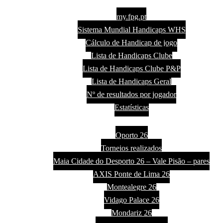
Handicaps
my.fpg.pt
Sistema Mundial Handicaps WHS
Cálculo de Handicap de jogo
Lista de Handicaps Clube
Lista de Handicaps Clube P&P
Lista de Handicaps Geral
Nº de resultados por jogador
Estatísticas
Torneios
Oporto 26
Torneios realizados
Maia Cidade do Desporto 26 – Vale Pisão – pares
AXIS Ponte de Lima 26
Montealegre 26
Vidago Palace 26
Mondariz 26