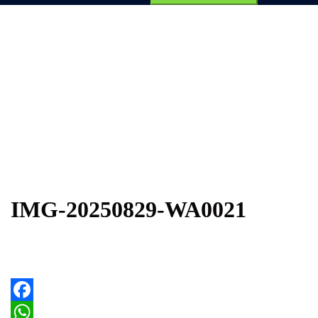
por:
IMG-20250829-WA0021
Facebook