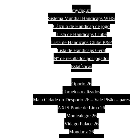
Handicaps
my.fpg.pt
Sistema Mundial Handicaps WHS
Cálculo de Handicap de jogo
Lista de Handicaps Clube
Lista de Handicaps Clube P&P
Lista de Handicaps Geral
Nº de resultados por jogador
Estatísticas
Torneios
Oporto 26
Torneios realizados
Maia Cidade do Desporto 26 – Vale Pisão – pares
AXIS Ponte de Lima 26
Montealegre 26
Vidago Palace 26
Mondariz 26