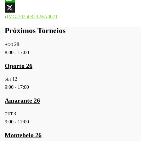
WhatsApp
Navegação
IMG-20250829-WA0021
X
de
artigos
Próximos Torneios
28
AGO
8:00
-
17:00
Oporto 26
12
SET
9:00
-
17:00
Amarante 26
3
OUT
9:00
-
17:00
Montebelo 26