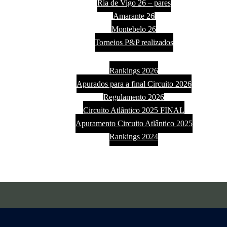
Ria de Vigo 26 – pares
Amarante 26
Montebelo 26
Torneios P&P realizados
Circuito
Rankings 2026
Apurados para a final Circuito 2026
Regulamento 2026
Circuito Atlântico 2025 FINAL
Apuramento Circuito Atlântico 2025
Rankings 2024
Contatos
Regras