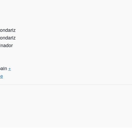
ondariz
ondariz
inador
ain
+
le