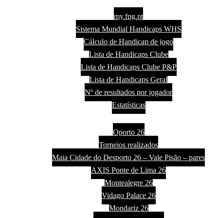
Handicaps
my.fpg.pt
Sistema Mundial Handicaps WHS
Cálculo de Handicap de jogo
Lista de Handicaps Clube
Lista de Handicaps Clube P&P
Lista de Handicaps Geral
Nº de resultados por jogador
Estatísticas
Torneios
Oporto 26
Torneios realizados
Maia Cidade do Desporto 26 – Vale Pisão – pares
AXIS Ponte de Lima 26
Montealegre 26
Vidago Palace 26
Mondariz 26