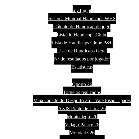
Handicaps
my.fpg.pt
Sistema Mundial Handicaps WHS
Cálculo de Handicap de jogo
Lista de Handicaps Clube
Lista de Handicaps Clube P&P
Lista de Handicaps Geral
Nº de resultados por jogador
Estatísticas
Torneios
Oporto 26
Torneios realizados
Maia Cidade do Desporto 26 – Vale Pisão – pares
AXIS Ponte de Lima 26
Montealegre 26
Vidago Palace 26
Mondariz 26